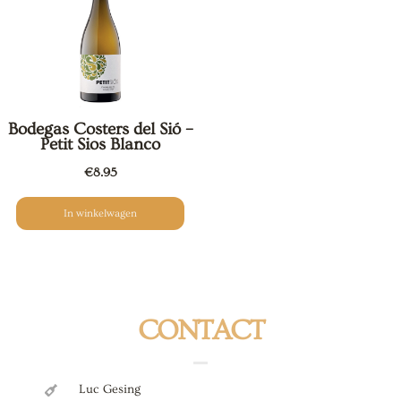
Bodegas Costers del Sió –
Petit Sios Blanco
€
8.95
In winkelwagen
CONTACT
Luc Gesing