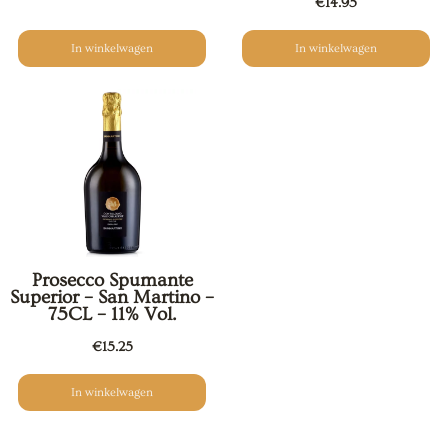
€
14.95
In winkelwagen
In winkelwagen
Prosecco Spumante
Superior – San Martino –
75CL – 11% Vol.
€
15.25
In winkelwagen