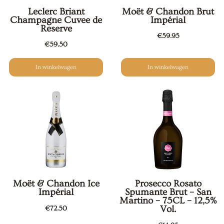
Leclerc Briant
Moët & Chandon Brut
Champagne Cuvee de
Impérial
Reserve
€
59.95
€
59.50
In winkelwagen
In winkelwagen
Moët & Chandon Ice
Prosecco Rosato
Impérial
Spumante Brut – San
Martino – 75CL – 12,5%
Vol.
€
72.50